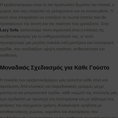
Η κρεβατοκάμαρα είναι το πιο προσωπικό δωμάτιο του σπιτιού, ο
χώρος που σας επιτρέπει να χαλαρώσετε και να ανανεωθείτε. Γι'
αυτό είναι απαραίτητο να επιλέξετε τα σωστά έπιπλα που θα
προσφέρουν την άνεση και την ποιότητα που χρειάζεστε. Στην
Lazy Sofa
, κατανοούμε πόσο σημαντική είναι η επιλογή της
κρεβατοκάμαρας για το καθημερινότητά σας, γι' αυτό
προσφέρουμε μια μεγάλη ποικιλία από μοντέρνα και λειτουργικά
σχέδια, που συνδυάζουν υψηλή ποιότητα, ανθεκτικότητα και
αισθητική.
Μοναδικός Σχεδιασμός για Κάθε Γούστο
Η ποικιλία των κρεβατοκάμαρών μας καλύπτει κάθε στυλ και
προτίμηση. Από κλασικές και παραδοσιακές γραμμές μέχρι
μοντέρνα και μινιμαλιστικά σχέδια, κάθε κομμάτι της συλλογής μας
έχει σχεδιαστεί με προσοχή στη λεπτομέρεια και με σεβασμό στις
ανάγκες του σύγχρονου χρήστη. Ανακαλύψτε κρεβάτια με
αποθηκευτικούς χώρους, κομοδίνα και συρταριέρες που
συνδυάζουν την πρακτικότητα με την αισθητική, προσφέροντας την