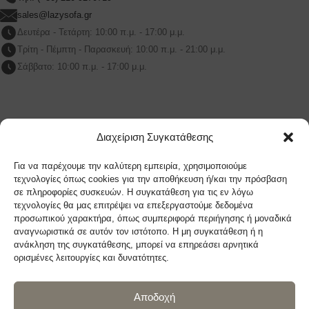
sales@lazysofa.gr
Δευτέρα - Τετάρτη: 10:00 π.μ. - 17:00 μ.μ.
Τρίτη - Πέμπτη - Παρασκευή: 10:00 π.μ. - 21:00 μ.μ.
Σάββατο: 10:00 π.μ. - 17:00 μ.μ.
LAZYSOFA ΜΑΡΟΥΣΙ
Διαχείριση Συγκατάθεσης
Λ.Κηφισίας 209Β Μαρουσι, 151 24, Αθήνα
Για να παρέχουμε την καλύτερη εμπειρία, χρησιμοποιούμε
Τηλ: (+30) 210 9270719
τεχνολογίες όπως cookies για την αποθήκευση ή/και την πρόσβαση
σε πληροφορίες συσκευών. Η συγκατάθεση για τις εν λόγω
sales@lazysofa.gr
τεχνολογίες θα μας επιτρέψει να επεξεργαστούμε δεδομένα
Δευτέρα - Τετάρτη: 10:00 π.μ. - 17:00 μ.μ.
προσωπικού χαρακτήρα, όπως συμπεριφορά περιήγησης ή μοναδικά
Τρίτη - Πέμπτη - Παρασκευή: 10:00 π.μ. - 21:00 μ.μ.
αναγνωριστικά σε αυτόν τον ιστότοπο. Η μη συγκατάθεση ή η
ανάκληση της συγκατάθεσης, μπορεί να επηρεάσει αρνητικά
Σάββατο: 10:00 π.μ. - 17:00 μ.μ.
ορισμένες λειτουργίες και δυνατότητες.
Αποδοχή