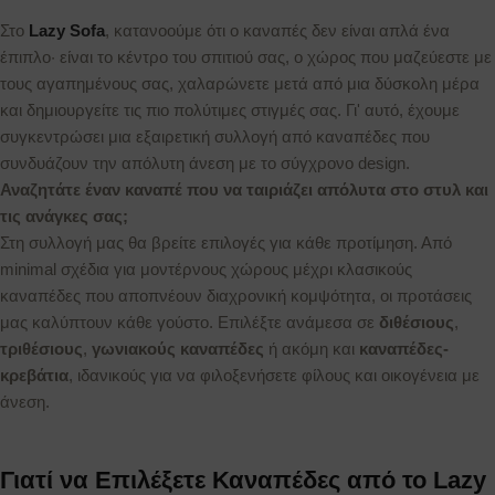
Στο
Lazy Sofa
, κατανοούμε ότι ο καναπές δεν είναι απλά ένα
έπιπλο· είναι το κέντρο του σπιτιού σας, ο χώρος που μαζεύεστε με
τους αγαπημένους σας, χαλαρώνετε μετά από μια δύσκολη μέρα
και δημιουργείτε τις πιο πολύτιμες στιγμές σας. Γι' αυτό, έχουμε
συγκεντρώσει μια εξαιρετική συλλογή από καναπέδες που
συνδυάζουν την απόλυτη άνεση με το σύγχρονο design.
Αναζητάτε έναν καναπέ που να ταιριάζει απόλυτα στο στυλ και
τις ανάγκες σας;
Στη συλλογή μας θα βρείτε επιλογές για κάθε προτίμηση. Από
minimal σχέδια για μοντέρνους χώρους μέχρι κλασικούς
καναπέδες που αποπνέουν διαχρονική κομψότητα, οι προτάσεις
μας καλύπτουν κάθε γούστο. Επιλέξτε ανάμεσα σε
διθέσιους
,
τριθέσιους
,
γωνιακούς καναπέδες
ή ακόμη και
καναπέδες-
κρεβάτια
, ιδανικούς για να φιλοξενήσετε φίλους και οικογένεια με
άνεση.
Γιατί να Επιλέξετε Καναπέδες από το Lazy