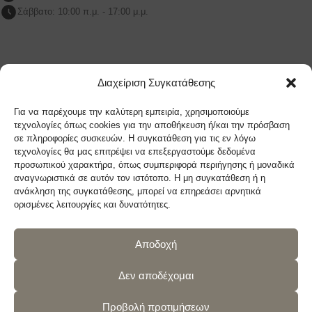
Σάββατο: 10:00 π.μ. - 17:00 μ.μ.
LAZYSOFA ΜΑΡΟΥΣΙ
Διαχείριση Συγκατάθεσης
Λ.Κηφισίας 209Β Μαρουσι, 151 24, Αθήνα
Για να παρέχουμε την καλύτερη εμπειρία, χρησιμοποιούμε
Τηλ: (+30) 210 9270719
τεχνολογίες όπως cookies για την αποθήκευση ή/και την πρόσβαση
σε πληροφορίες συσκευών. Η συγκατάθεση για τις εν λόγω
sales@lazysofa.gr
τεχνολογίες θα μας επιτρέψει να επεξεργαστούμε δεδομένα
Δευτέρα - Τετάρτη: 10:00 π.μ. - 17:00 μ.μ.
προσωπικού χαρακτήρα, όπως συμπεριφορά περιήγησης ή μοναδικά
Τρίτη - Πέμπτη - Παρασκευή: 10:00 π.μ. - 21:00 μ.μ.
αναγνωριστικά σε αυτόν τον ιστότοπο. Η μη συγκατάθεση ή η
ανάκληση της συγκατάθεσης, μπορεί να επηρεάσει αρνητικά
Σάββατο: 10:00 π.μ. - 17:00 μ.μ.
ορισμένες λειτουργίες και δυνατότητες.
Αποδοχή
Ακολουθήστε μας
Δεν αποδέχομαι
Προβολή προτιμήσεων