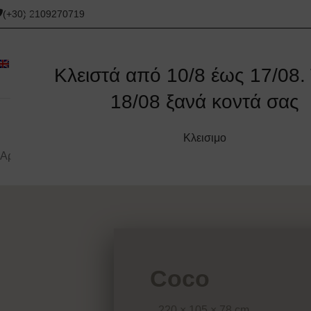
(+30) 2109270719
Κλειστά από 10/8 έως 17/08. 
18/08 ξανά κοντά σας
ΑΡΧΙΚΉ
ΓΩΝΙΑΚΟΊ ΚΑΝΑΠΈΔΕΣ
ΚΑΝΑΠΈΔΕΣ
ΚΑΝΑΠΈΔΕΣ
Κλεισιμο
Αρχική σελίδα
/
Incanto
/
Incanto Καναπέδες
/
Coco
Coco
220 × 105 × 78 cm