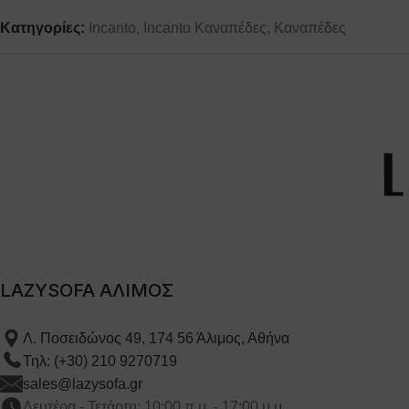
Κατηγορίες:
Incanto
,
Incanto Καναπέδες
,
Καναπέδες
LAZYSOFA ΑΛΙΜΟΣ
Λ. Ποσειδώνος 49, 174 56 Άλιμος, Αθήνα
Τηλ: (+30) 210 9270719
sales@lazysofa.gr
Δευτέρα - Τετάρτη: 10:00 π.μ. - 17:00 μ.μ.