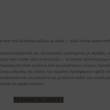
αι κάτι που δύσκολα ορίζεται με λόγια — αλλά γίνεται άμεσα αισ
μφυτη κομψότητά της: λεπτομέρειες μελετημένες με ακρίβεια, σα
ήσει γιατί νιώθει τόσο έντονη έλξη — το αστικό, εκλεπτυσμένο 
η διαμόρφωση τόσο μεγάλων όσο και μικρότερων χώρων, προσδ
τότητα ρύθμισης της κλίσης του σώματος προσφέρουν υψηλό επί
ου αναδεικνύονται στα μπράτσα και μεταλλικά πόδια που ολοκλη
γοητεία σε μορφή επίπλου.
TECHNICAL SHEET