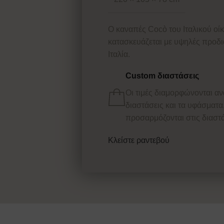
Ο καναπές Cocò του Ιταλικού οίκ
κατασκευάζεται με υψηλές προδ
Ιταλία.
Custom διαστάσεις
Οι τιμές διαμορφώνονται αν
διαστάσεις και τα υφάσματα
προσαρμόζονται στις διαστά
Κλείστε ραντεβού