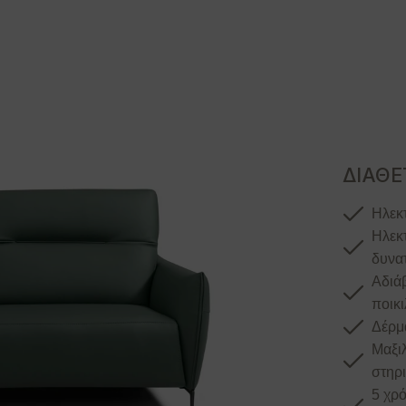
ΔΙΑΘΕ
Ηλεκ
Ηλεκ
δυνατ
Αδιά
ποικ
Δέρμα
Μαξι
στηρι
5 χρό