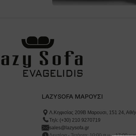
LAZYSOFA ΜΑΡΟΥΣΙ
Λ.Κηφισίας 209Β Μαρουσι, 151 24, Αθή
Τηλ: (+30) 210 9270719
sales@lazysofa.gr
Δευτέρα - Τετάρτη: 10:00 π.μ. - 17:00 μ.μ