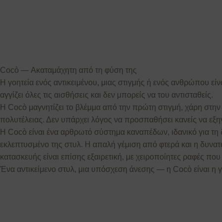
Cocò — Ακαταμάχητη από τη φύση της
Η γοητεία ενός αντικειμένου, μιας στιγμής ή ενός ανθρώπου είν
αγγίζει όλες τις αισθήσεις και δεν μπορείς να του αντισταθείς.
Η Cocò μαγνητίζει το βλέμμα από την πρώτη στιγμή, χάρη στην έ
πολυτέλειας. Δεν υπάρχει λόγος να προσπαθήσει κανείς να εξηγ
Η Cocò είναι ένα αρθρωτό σύστημα καναπέδων, ιδανικό για τ
εκλεπτυσμένο της στυλ. Η απαλή γέμιση από φτερά και η δυνα
κατασκευής είναι επίσης εξαιρετική, με χειροποίητες ραφές π
Ένα αντικείμενο στυλ, μια υπόσχεση άνεσης — η Cocò είναι η 