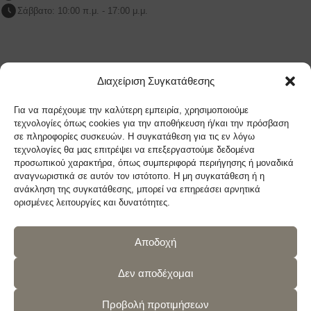
Σάββατο: 10:00 π.μ. - 17:00 μ.μ.
LAZYSOFA ΜΑΡΟΥΣΙ
Διαχείριση Συγκατάθεσης
Λ.Κηφισίας 209Β Μαρουσι, 151 24, Αθήνα
Για να παρέχουμε την καλύτερη εμπειρία, χρησιμοποιούμε
Τηλ: (+30) 210 9270719
τεχνολογίες όπως cookies για την αποθήκευση ή/και την πρόσβαση
σε πληροφορίες συσκευών. Η συγκατάθεση για τις εν λόγω
sales@lazysofa.gr
τεχνολογίες θα μας επιτρέψει να επεξεργαστούμε δεδομένα
Δευτέρα - Τετάρτη: 10:00 π.μ. - 17:00 μ.μ.
προσωπικού χαρακτήρα, όπως συμπεριφορά περιήγησης ή μοναδικά
Τρίτη - Πέμπτη - Παρασκευή: 10:00 π.μ. - 21:00 μ.μ.
αναγνωριστικά σε αυτόν τον ιστότοπο. Η μη συγκατάθεση ή η
ανάκληση της συγκατάθεσης, μπορεί να επηρεάσει αρνητικά
Σάββατο: 10:00 π.μ. - 17:00 μ.μ.
ορισμένες λειτουργίες και δυνατότητες.
Αποδοχή
Ακολουθήστε μας
Δεν αποδέχομαι
Προβολή προτιμήσεων