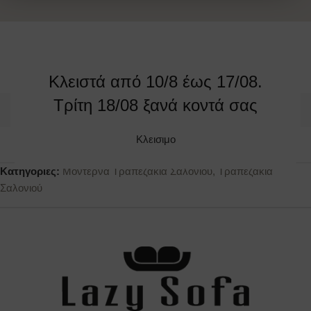
ALYX
Κλειστά από 10/8 έως 17/08.
Τρίτη 18/08 ξανά κοντά σας
ΔΙΑΣΤΑΣΕΙΣ
Κλεισιμο
50 x 50
Κατηγορίες:
Μοντέρνα Τραπεζάκια Σαλονιού
,
Τραπεζάκια
Σαλονιού