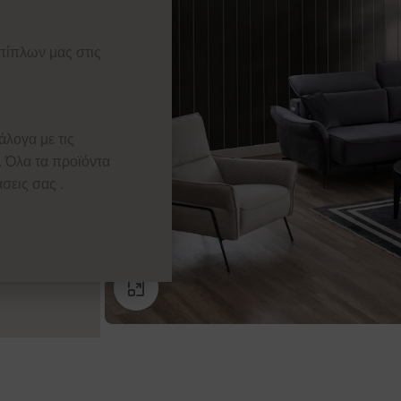
πίπλων μας στις
άλογα με τις
. Όλα τα προϊόντα
σεις σας .
Κάντε κλικ για μεγέθυνση