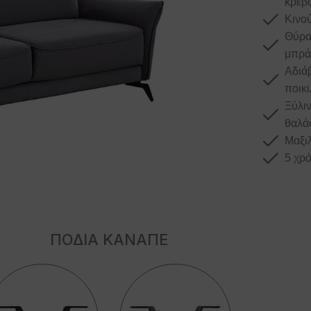
κρεβά
Κινού
Θύρα
μπρά
Αδιά
ποικ
Ξύλι
θαλά
Μαξιλ
5 χρό
ΠΟΔΙΑ ΚΑΝΑΠΕ