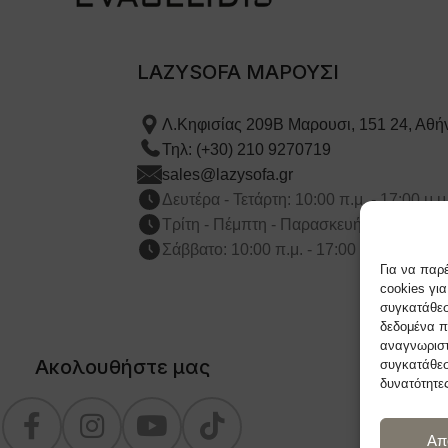
LAZYSOFA ΜΑΡΟΥΣΙ
Λ.Κηφισίας 209Β Μαρουσι, 151 24, Αθή
Τηλ: (+30) 210 9270719
sales@lazysofa.gr
Δευτέρα - Τετάρτη: 10:00 π.μ. - 17:00 μ.μ
Τρίτη - Πέμπτη - Παρασκευή: 10:00 π.μ. -
Σάββατο: 10:00 π.μ. - 17:00 μ.μ.
Για να παρ
cookies γι
συγκατάθεσ
δεδομένα π
αναγνωριστ
Ακολουθήστε μας
συγκατάθεσ
δυνατότητες
Απ