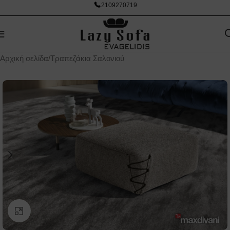
2109270719
Αρχική σελίδα
/
Τραπεζάκια Σαλονιού
Κάντε κλικ για μεγέθυνση