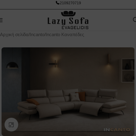
2109270719
Αρχική σελίδα
/
Incanto
/
Incanto Καναπέδες
Κάντε κλικ για μεγέθυνση