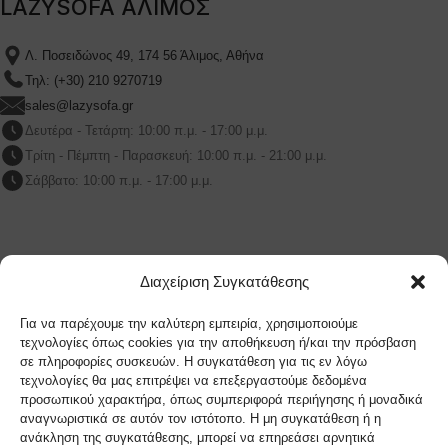
LAZYSOFA ΑΛΙΜΟΣ
Λ. Ποσειδώνος 49, 174 56 Άλιμος, Αθήνα
Τηλ: (+30) 210 9270719
sales@lazysofa.gr
Δευτέρα - Τετάρτη: 10:00 π.μ. - 17:00 μ.μ.
Τρίτη - Πέμπτη - Παρασκευή: 10:00 π.μ. - 21:00 μ.μ.
Σάββατο: 10:00 π.μ. - 17:00 μ.μ.
LAZYSOFA ΜΑΡΟΥΣΙ
Διαχείριση Συγκατάθεσης
Λ.Κηφισίας 209Β Μαρουσι, 151 24, Αθήνα
Για να παρέχουμε την καλύτερη εμπειρία, χρησιμοποιούμε
Τηλ: (+30) 210 9270719
τεχνολογίες όπως cookies για την αποθήκευση ή/και την πρόσβαση
σε πληροφορίες συσκευών. Η συγκατάθεση για τις εν λόγω
sales@lazysofa.gr
τεχνολογίες θα μας επιτρέψει να επεξεργαστούμε δεδομένα
Δευτέρα - Τετάρτη: 10:00 π.μ. - 17:00 μ.μ.
προσωπικού χαρακτήρα, όπως συμπεριφορά περιήγησης ή μοναδικά
Τρίτη - Πέμπτη - Παρασκευή: 10:00 π.μ. - 21:00 μ.μ.
αναγνωριστικά σε αυτόν τον ιστότοπο. Η μη συγκατάθεση ή η
ανάκληση της συγκατάθεσης, μπορεί να επηρεάσει αρνητικά
Σάββατο: 10:00 π.μ. - 17:00 μ.μ.