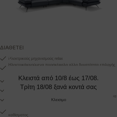
ΔΙΑΘΕΤΕΙ
Ηλεκτρικούς μηχανισμούς relax
Ηλεκτρικάκινούμενα προσκέφαλα αλλα δυνατότητα επιλογής
και χειροκίνητων
Κλειστά από 10/8 έως 17/08.
Αδιάβροχο και αλέκιαστο ύφασμα σε μεγάλη ποικιλία
χρωμάτων
Τρίτη 18/08 ξανά κοντά σας
Δέρμα Α ποιότητας
Μαξιλάρια από αφρόπολυορεθάνης στηριζόμενα σε ατσάλινα
Κλεισιμο
ελατήρια
5 χρόνια εγγύηση για μηχανισμό, σκελετό και μαξιλάρια
καθίσματος