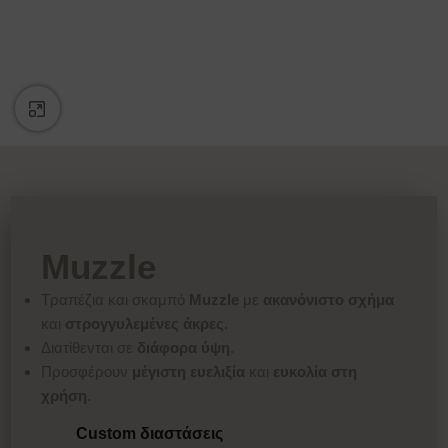
Κάντε κλικ για μεγέθυνση
Muzzle
Τραπέζια και σκαμπό
Muzzle
με
ακανόνιστο σχήμα
και
στρογγυλεμένες άκρες
.
Διατίθενται σε
διάφορα ύψη
.
Προσφέρουν
μέγιστη ευελιξία
και
ευκολία στη
χρήση
.
Custom διαστάσεις