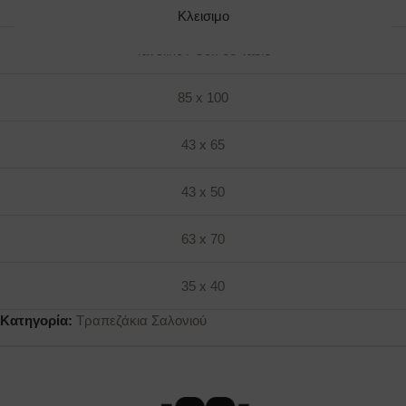
35 x 40
Κλεισιμο
Tavolino / Coff ee Table
85 x 100
43 x 65
43 x 50
63 x 70
35 x 40
Κατηγορία:
Τραπεζάκια Σαλονιού