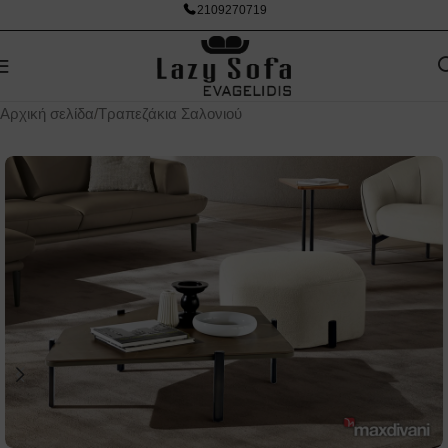
2109270719
Αρχική σελίδα
/
Τραπεζάκια Σαλονιού