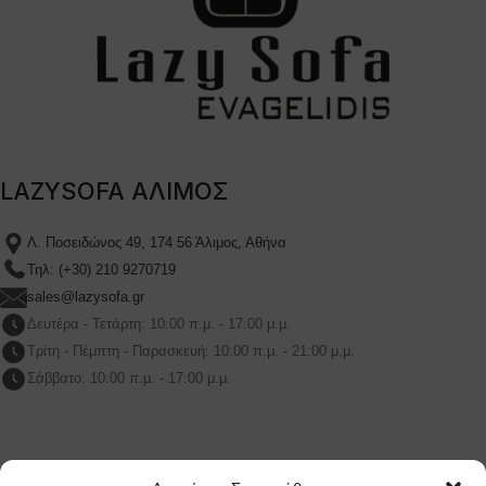
LAZYSOFA ΑΛΙΜΟΣ
Λ. Ποσειδώνος 49, 174 56 Άλιμος, Αθήνα
Τηλ: (+30) 210 9270719
sales@lazysofa.gr
Δευτέρα - Τετάρτη: 10:00 π.μ. - 17:00 μ.μ.
Τρίτη - Πέμπτη - Παρασκευή: 10:00 π.μ. - 21:00 μ.μ.
Σάββατο: 10:00 π.μ. - 17:00 μ.μ.
LAZYSOFA ΜΑΡΟΥΣΙ