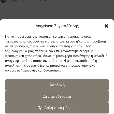
LAZYSOFA ΜΑΡΟΥΣΙ
Διαχείριση Συγκατάθεσης
Λ.Κηφισίας 209Β Μαρουσι, 151 24, Αθήνα
Για να παρέχουμε την καλύτερη εμπειρία, χρησιμοποιούμε
Τηλ: (+30) 210 9270719
τεχνολογίες όπως cookies για την αποθήκευση ή/και την πρόσβαση
σε πληροφορίες συσκευών. Η συγκατάθεση για τις εν λόγω
sales@lazysofa.gr
τεχνολογίες θα μας επιτρέψει να επεξεργαστούμε δεδομένα
Δευτέρα - Τετάρτη: 10:00 π.μ. - 17:00 μ.μ.
προσωπικού χαρακτήρα, όπως συμπεριφορά περιήγησης ή μοναδικά
Τρίτη - Πέμπτη - Παρασκευή: 10:00 π.μ. - 21:00 μ.μ.
αναγνωριστικά σε αυτόν τον ιστότοπο. Η μη συγκατάθεση ή η
ανάκληση της συγκατάθεσης, μπορεί να επηρεάσει αρνητικά
Σάββατο: 10:00 π.μ. - 17:00 μ.μ.
ορισμένες λειτουργίες και δυνατότητες.
Αποδοχή
Ακολουθήστε μας
Δεν αποδέχομαι
Προβολή προτιμήσεων