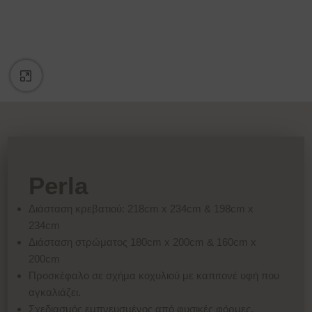
Κάντε κλικ για μεγέθυνση
Perla
Διάσταση κρεβατιού: 218cm x 234cm & 198cm x
234cm
Διάσταση στρώματος 180cm x 200cm & 160cm x
200cm
Προσκέφαλο σε σχήμα κοχυλιού με καπιτονέ υφή που
αγκαλιάζει.
Σχεδιασμός εμπνευσμένος από φυσικές φόρμες,