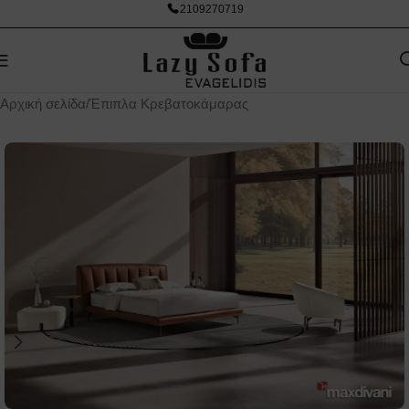
2109270719
Αρχική σελίδα
/
Έπιπλα Κρεβατοκάμαρας