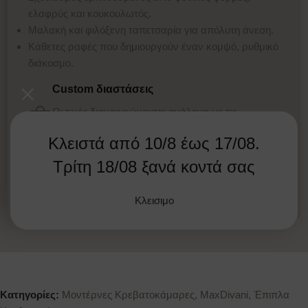
ελαφρύς και κουκουλωτός.
Μαλακή και φιλόξενη ταπετσαρία για απόλυτη άνεση.
Κάθετες ραφές που δημιουργούν έναν κομψό, ρυθμικό
διάκοσμο.
Custom διαστάσεις
Οι τιμές διαμορφώνονται ανάλογα με τις
διαστάσεις και τα υφάσματα. Όλα τα προϊόντα
Κλειστά από 10/8 έως 17/08.
προσαρμόζονται στις διαστάσεις σας .
Τρίτη 18/08 ξανά κοντά σας
Κλείστε ραντεβού
Κλεισιμο
Κατηγορίες:
Μοντέρνες Κρεβατοκάμαρες
,
MaxDivani
,
Έπιπλα