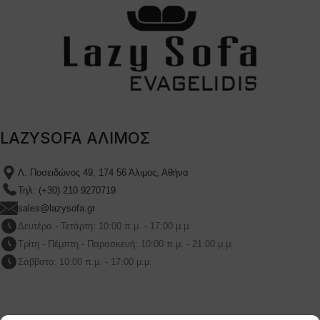
LAZYSOFA ΑΛΙΜΟΣ
Λ. Ποσειδώνος 49, 174 56 Άλιμος, Αθήνα
Τηλ: (+30) 210 9270719
sales@lazysofa.gr
Δευτέρα - Τετάρτη: 10:00 π.μ. - 17:00 μ.μ.
Τρίτη - Πέμπτη - Παρασκευή: 10:00 π.μ. - 21:00 μ.μ.
Σάββατο: 10:00 π.μ. - 17:00 μ.μ.