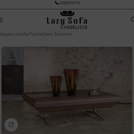
2109270719
Αρχική σελίδα
/
Τραπεζάκια Σαλονιού
Κάντε κλικ για μεγέθυνση