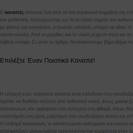
Ο
καναπές
αποτελεί ένα από τα πιο σημαντικά κομμάτια της επ
και αισθητική, λειτουργώντας ως το κεντρικό σημείο του καθιστι
με φίλους και οικογένεια, ο σωστός καναπές μπορεί να κάνει τ
πάντα εύκολη. Από το μέγεθος και το υλικό μέχρι το στυλ και 
λάβετε υπόψη. Σε αυτό το άρθρο, θα αναλύσουμε βήμα-βήμα πώς
Επιλέξτε Έναν Ποιοτικό Καναπέ!
Η επιλογή ενός ποιοτικού καναπέ είναι επένδυση που συνδυάζε
πρέπει να διαθέτει σκελετό από ανθεκτικά υλικά, όπως μασίφ 
πούπουλων, και υφάσματα που αντέχουν στη φθορά, όπως δέρμα
υποστήριξη στη μέση, μαξιλάρια που συνδυάζουν άνεση και στ
Η στιβαρή κατασκευή, τα αποσπώμενα καλύμματα για εύκολο κ
εξασφαλίζουν μακροχρόνια χρηστικότητα και κομψότητα στον χ