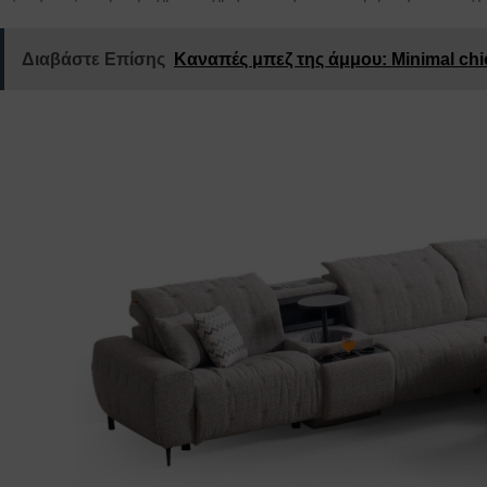
Διαβάστε Επίσης
Καναπές μπεζ της άμμου: Minimal chi