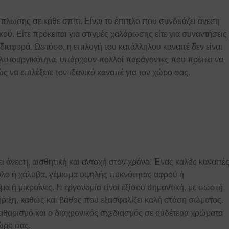
ίπλωσης σε κάθε σπίτι. Είναι το έπιπλο που συνδυάζει άνεση
κού. Είτε πρόκειται για στιγμές χαλάρωσης είτε για συναντήσεις
η διαφορά. Ωστόσο, η επιλογή του κατάλληλου καναπέ δεν είναι
τη λειτουργικότητα, υπάρχουν πολλοί παράγοντες που πρέπει να
 να επιλέξετε τον ιδανικό καναπέ για τον χώρο σας.
ι άνεση, αισθητική και αντοχή στον χρόνο. Ένας καλός καναπέ
ξύλο ή χάλυβα, γέμισμα υψηλής πυκνότητας αφρού ή
 ή μικροΐνες. Η εργονομία είναι εξίσου σημαντική, με σωστή
ήριξη, καθώς και βάθος που εξασφαλίζει καλή στάση σώματος.
αθαρισμό και ο διαχρονικός σχεδιασμός σε ουδέτερα χρώματα
ώρο σας.