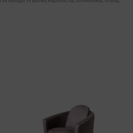
 να διατηρεί τη φυσική καμπύλη της σπονδυλικής στήλης.