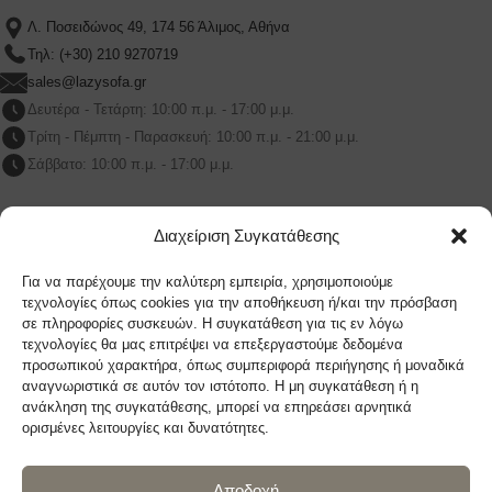
Λ. Ποσειδώνος 49, 174 56 Άλιμος, Αθήνα
Τηλ: (+30) 210 9270719
sales@lazysofa.gr
Δευτέρα - Τετάρτη: 10:00 π.μ. - 17:00 μ.μ.
Τρίτη - Πέμπτη - Παρασκευή: 10:00 π.μ. - 21:00 μ.μ.
Σάββατο: 10:00 π.μ. - 17:00 μ.μ.
Διαχείριση Συγκατάθεσης
LAZYSOFA ΜΑΡΟΥΣΙ
Για να παρέχουμε την καλύτερη εμπειρία, χρησιμοποιούμε
τεχνολογίες όπως cookies για την αποθήκευση ή/και την πρόσβαση
Λ.Κηφισίας 209Β Μαρουσι, 151 24, Αθήνα
σε πληροφορίες συσκευών. Η συγκατάθεση για τις εν λόγω
Τηλ: (+30) 210 9270719
τεχνολογίες θα μας επιτρέψει να επεξεργαστούμε δεδομένα
προσωπικού χαρακτήρα, όπως συμπεριφορά περιήγησης ή μοναδικά
sales@lazysofa.gr
αναγνωριστικά σε αυτόν τον ιστότοπο. Η μη συγκατάθεση ή η
Δευτέρα - Τετάρτη: 10:00 π.μ. - 17:00 μ.μ.
ανάκληση της συγκατάθεσης, μπορεί να επηρεάσει αρνητικά
Τρίτη - Πέμπτη - Παρασκευή: 10:00 π.μ. - 21:00 μ.μ.
ορισμένες λειτουργίες και δυνατότητες.
Σάββατο: 10:00 π.μ. - 17:00 μ.μ.
Αποδοχή