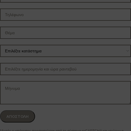
*Αυτός ο ιστότοπος προστατεύεται από το σύστημα reCAPTCHA και ισχύουν η