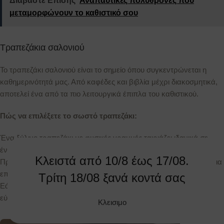
Διαβάστε Επίσης
Αναπαυτικές πολυθρόνες που
μεταμορφώνουν το καθιστικό σου
Τραπεζάκια σαλονιού
Το τραπεζάκι σαλονιού είναι το σημείο όπου συγκεντρώνεται η
καθημερινότητά μας. Από καφέδες και βιβλία μέχρι διακοσμητικά,
αποτελεί ένα από τα πιο λειτουργικά έπιπλα του καθιστικού.
Πώς να επιλέξετε το σωστό τραπεζάκι:
Ένα ξύλινο τραπεζάκι με φυσικές γραμμές ταιριάζει ιδανικά σε
έναν cozy χώρο.
Κλειστά από 10/8 έως 17/08.
Προτιμήστε τραπεζάκια με ενσωματωμένο αποθηκευτικό χώρο για
επιπλέον πρακτικότητα.
Τρίτη 18/08 ξανά κοντά σας
Εάν έχετε γωνιακό καναπέ, επιλέξτε ένα τραπεζάκι που να είναι
εύκολα προσβάσιμο από όλες τις πλευρές.
Κλεισιμο