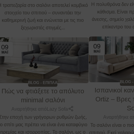
Η πολυθρόνα δεν εί
Η τραπεζαρία στο σαλόνι αποτελεί κομβικό
κάθισμα. Είναι 
στοιχείο του σπιτιού – συναντάει την
άνεσης, σημείο χαλ
καθημερινή ζωή και ενώνεται με τις πιο
επίκεντρο του 
ξεχωριστές στιγμές...
09
09
ΜΆΙ
ΜΆΙ
BLOG -
BLOG - ΕΠΙΠΛΑ
Ισπανικοί κα
Πώς να φτιάξετε το απόλυτο
Ortiz – Βρες
minimal σαλόνι
So
Αναρτήθηκε από
Lazy Sofa
Αναρτήθηκε α
Στην εποχή των γρήγορων ρυθμών ζωής,
το σπίτι μας πρέπει να είναι ένα καταφύγιο
Το σαλόνι είναι ο π
ηρεμίας και ισορροπίας. Το σαλόνι, ως ο
σπιτιού. Εκεί χαλαρ