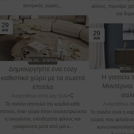
κεντρικός χώρος...
φίλους, περνάμε χρό
και δημι
29
ΙΑΝ
29
ΙΑΝ
BLOG - ΕΠΙΠΛΑ
Δημιουργήστε ένα cozy
BLOG -
Η γοητεία 
καθιστικό χώρο με τα σωστά
Μοντέρνοι
έπιπλα
σαλ
Αναρτήθηκε από
Lazy Sofa
Αναρτήθηκε α
Το σαλόνι αποτελεί την καρδιά κάθε
σπιτιού, έναν χώρο όπου συγκεντρώνεται
Το σαλόνι είναι η κα
η οικογένεια, υποδέχεστε φίλους και
χώρος που φιλοξενε
χαλαρώνετε μετά από μια κ...
κοινωνικοποίησης