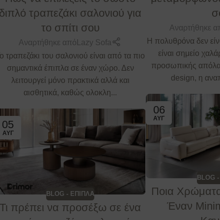
διπλό τραπεζάκι σαλονιού για
σ
το σπίτι σου
Αναρτήθηκε α
Η πολυθρόνα δεν είν
Αναρτήθηκε από
Lazy Sofa
είναι σημείο χαλ
ο τραπεζάκι του σαλονιού είναι από τα πιο
προσωπικής απόλα
σημαντικά έπιπλα σε έναν χώρο. Δεν
design, η ανα
λειτουργεί μόνο πρακτικά αλλά και
αισθητικά, καθώς ολοκλη...
06
ΑΥΓ
05
ΑΥΓ
BLOG -
Ποια Χρώματα
BLOG - ΕΠΙΠΛΑ
Έναν Mini
Τι πρέπει να προσέξω σε ένα