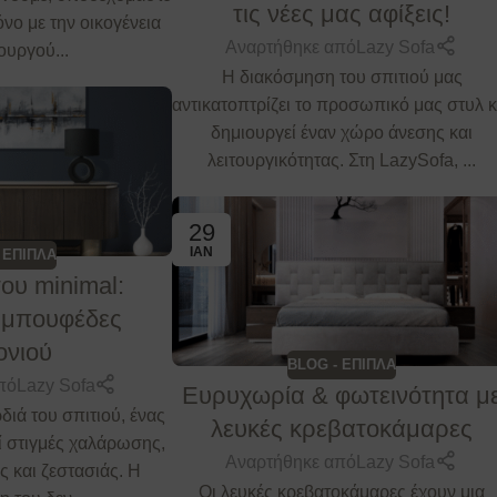
τις νέες μας αφίξεις!
νο με την οικογένεια
Αναρτήθηκε από
Lazy Sofa
ουργού...
Η διακόσμηση του σπιτιού μας
αντικατοπτρίζει το προσωπικό μας στυλ κ
δημιουργεί έναν χώρο άνεσης και
λειτουργικότητας. Στη LazySofa, ...
29
ΙΑΝ
 ΕΠΙΠΛΑ
του minimal:
 μπουφέδες
ονιού
BLOG - ΕΠΙΠΛΑ
πό
Lazy Sofa
Ευρυχωρία & φωτεινότητα μ
ρδιά του σπιτιού, ένας
λευκές κρεβατοκάμαρες
ί στιγμές χαλάρωσης,
Αναρτήθηκε από
Lazy Sofa
 και ζεστασιάς. Η
Οι λευκές κρεβατοκάμαρες έχουν μια