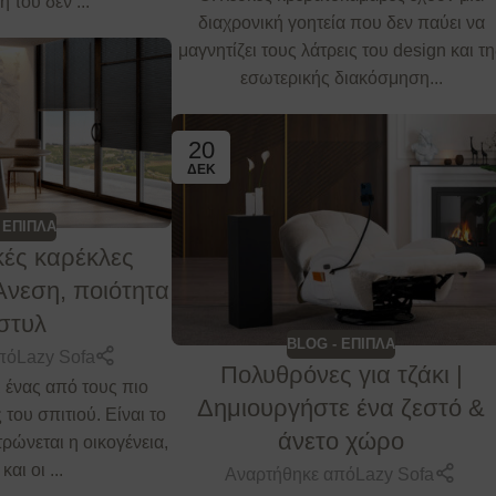
 του δεν ...
διαχρονική γοητεία που δεν παύει να
μαγνητίζει τους λάτρεις του design και τ
εσωτερικής διακόσμηση...
20
ΔΕΚ
 ΕΠΙΠΛΑ
ές καρέκλες
Άνεση, ποιότητα
 στυλ
BLOG - ΕΠΙΠΛΑ
πό
Lazy Sofa
Πολυθρόνες για τζάκι |
ι ένας από τους πιο
Δημιουργήστε ένα ζεστό &
του σπιτιού. Είναι το
άνετο χώρο
ρώνεται η οικογένεια,
και οι ...
Αναρτήθηκε από
Lazy Sofa