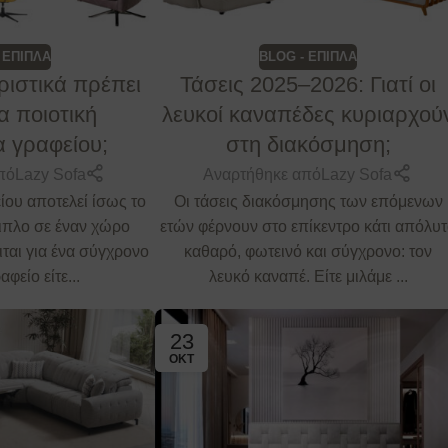
 ΕΠΙΠΛΑ
BLOG - ΕΠΙΠΛΑ
ριστικά πρέπει
Τάσεις 2025–2026: Γιατί οι
ια ποιοτική
λευκοί καναπέδες κυριαρχού
 γραφείου;
στη διακόσμηση;
πό
Lazy Sofa
Αναρτήθηκε από
Lazy Sofa
ου αποτελεί ίσως το
Οι τάσεις διακόσμησης των επόμενων
ιπλο σε έναν χώρο
ετών φέρνουν στο επίκεντρο κάτι απόλυ
ιται για ένα σύγχρονο
καθαρό, φωτεινό και σύγχρονο: τον
αφείο είτε...
λευκό καναπέ. Είτε μιλάμε ...
23
ΟΚΤ