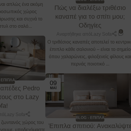
ναι απλώς ένα ακόμη
Πώς να διαλέξω τριθέσιο
προσωπικός χώρος
καναπέ για το σπίτι μου;
άρωσης και συχνά το
Οδηγίες
στυλ στο σαλό...
0
Αναρτήθηκε από
Lazy Sofa
Ο τριθέσιος καναπές αποτελεί το κεντρικ
έπιπλο κάθε σαλονιού – είναι το σημείο
όπου χαλαρώνεις, φιλοξενείς φίλους κα
περνάς ποιοτικό ...
 ΕΠΙΠΛΑ
09
ναπέδες Pedro
ΜΆΙ
 τους στο Lazy
fa!
πό
Lazy Sofa
BLOG - ΕΠΙΠΛΑ
ιο ζωντανός χώρος του
Έπιπλα σπιτιού: Ανακαλύψτ
ώνουμε, υποδεχόμαστε