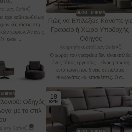
απέ;
πό
Lazy Sofa
BLOG - ΕΠΙΠΛΑ
ς έχει καθιερωθεί ως
Πώς να Επιλέξεις Καναπέ γι
αχρονικές τάσεις στη
Γραφείο ή Χώρο Υποδοχής:
κών χώρων. Αν έχεις
Οδηγός
ει έναν ...
Αναρτήθηκε από
Lazy Sofa
Ο χώρος του γραφείου δεν είναι απλώς
ένας τόπος εργασίας – είναι η πρώτη
εντύπωση που δίνεις σε πελάτες,
συνεργάτες και επισκέπτες. Ο σ...
 ΕΠΙΠΛΑ
18
λονιού: Οδηγός
ΙΟΎΝ
ογα με το στιλ
ου
0
ό
Lazy Sofa
BLOG - ΕΠΙΠΛΑ