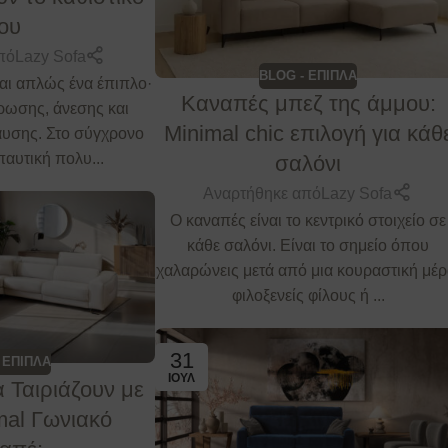
ου
πό
Lazy Sofa
BLOG - ΕΠΙΠΛΑ
αι απλώς ένα έπιπλο·
Καναπές μπεζ της άμμου:
άρωσης, άνεσης και
Minimal chic επιλογή για κάθ
υσης. Στο σύγχρονο
παυτική πολυ...
σαλόνι
Αναρτήθηκε από
Lazy Sofa
Ο καναπές είναι το κεντρικό στοιχείο σε
κάθε σαλόνι. Είναι το σημείο όπου
χαλαρώνεις μετά από μια κουραστική μέρ
φιλοξενείς φίλους ή ...
31
 ΕΠΙΠΛΑ
ΙΟΎΛ
 Ταιριάζουν με
mal Γωνιακό