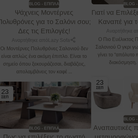
BLOG - ΕΠΙΠΛΑ
BLOG -
Ψάχνεις Μοντέρνες
Γιατί να Επιλέξ
Πολυθρόνες για το Σαλόνι σου;
Καναπέ για τ
Δες τις Επιλογές!
Αναρτήθηκε α
Ο Πιο Ευέλικτος 
Αναρτήθηκε από
Lazy Sofa
Σαλονιού Ο γκρι γω
Οι Μοντέρνες Πολυθρόνες Σαλονιού δεν
γίνει το “απόλυτο
είναι απλώς ένα ακόμη έπιπλο. Είναι το
διακόσμηση. 
σημείο όπου ξεκουράζεσαι, διαβάζεις,
απολαμβάνεις τον καφέ ...
23
ΣΕΠ
23
ΣΕΠ
BLOG -
Αναπαυτικές 
BLOG - ΕΠΙΠΛΑ
Πως να επιλέξεις το σωστό
μεταμορφώνου