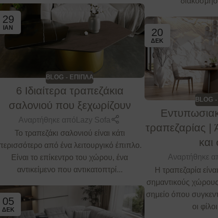
διακόσμηση
29
ΙΑΝ
20
ΔΕΚ
BLOG - ΕΠΙΠΛΑ
6 Ιδιαίτερα τραπεζάκια
BLOG -
σαλονιού που ξεχωρίζουν
Εντυπωσιακ
Αναρτήθηκε από
Lazy Sofa
τραπεζαρίας | 
Το τραπεζάκι σαλονιού είναι κάτι
και
περισσότερο από ένα λειτουργικό έπιπλο.
Αναρτήθηκε α
Είναι το επίκεντρο του χώρου, ένα
αντικείμενο που αντικατοπτρί...
Η τραπεζαρία είνα
σημαντικούς χώρους 
σημείο όπου συγκεντ
05
οι φίλοι 
ΔΕΚ