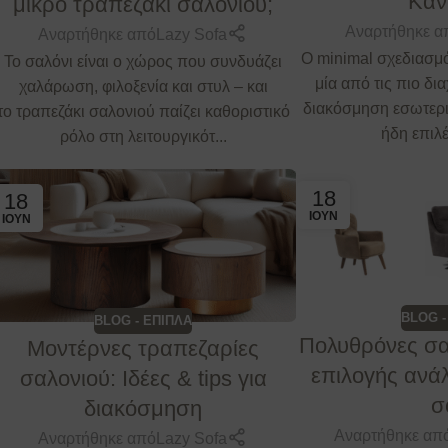
Καν
μικρό τραπεζάκι σαλονιού;
Αναρτήθηκε α
Αναρτήθηκε από
Lazy Sofa
Ο minimal σχεδιασμό
Το σαλόνι είναι ο χώρος που συνδυάζει
μία από τις πιο δι
χαλάρωση, φιλοξενία και στυλ – και
διακόσμηση εσωτερι
το τραπεζάκι σαλονιού παίζει καθοριστικό
ήδη επιλέξ
ρόλο στη λειτουργικότ...
18
18
ΙΟΎΝ
ΙΟΎΝ
BLOG -
BLOG - ΕΠΙΠΛΑ
Πολυθρόνες σα
Μοντέρνες τραπεζαρίες
επιλογής ανάλ
σαλονιού: Ιδέες & tips για
σ
διακόσμηση
Αναρτήθηκε απ
Αναρτήθηκε από
Lazy Sofa