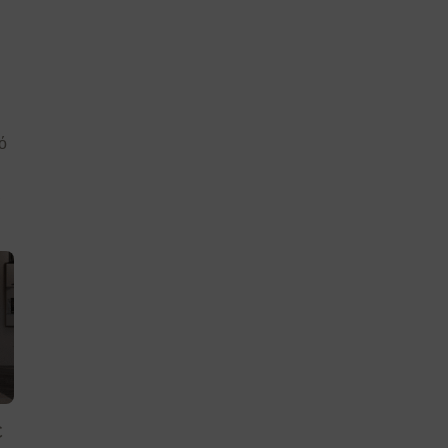
ό
ι
ε