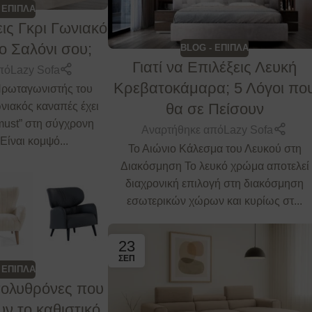
 ΕΠΙΠΛΑ
εις Γκρι Γωνιακό
ο Σαλόνι σου;
BLOG - ΕΠΙΠΛΑ
Γιατί να Επιλέξεις Λευκή
πό
Lazy Sofa
Κρεβατοκάμαρα; 5 Λόγοι πο
Πρωταγωνιστής του
θα σε Πείσουν
νιακός καναπές έχει
 must” στη σύγχρονη
Αναρτήθηκε από
Lazy Sofa
Είναι κομψό...
Το Αιώνιο Κάλεσμα του Λευκού στη
Διακόσμηση Το λευκό χρώμα αποτελεί
διαχρονική επιλογή στη διακόσμηση
εσωτερικών χώρων και κυρίως στ...
23
ΣΕΠ
 ΕΠΙΠΛΑ
πολυθρόνες που
ν το καθιστικό